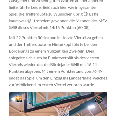
Gastgeber und zu sehr guten Würfen auf der anderen
Seite führte. Leider ließ auch hier, wie im gesamten
Spiel, die Trefferquote zu Wünschen übrig 🙄. Es fiel
kaum was 😪 , trotzdem gewinnen die Mannen des MSV
🔵🔴 dieses Viertel mit 14:15 Punkten (60:38).
Mit 22 Punkten Rückstand ins letzte Viertel zu gehen
und der Trefferquote im Hinterkopf führte bei den
Bördejungs zu einem frühzeitigen Zweifeln. Dies
spiegelte sich auch im Punkteverhältnis des vierten
Viertels wieder, das die Bördejaner 🔵🔴 mit 16:11
Punkten abgeben. Mit einem Punktestand von 76:49
endet das Spiel um den Einzug ins Landesfinale, welches
zurückblickend im ersten Viertel verloren wurde.