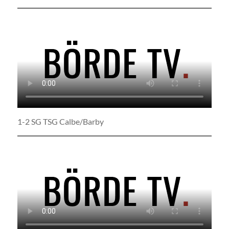
1-2 SG TSG Calbe/Barby