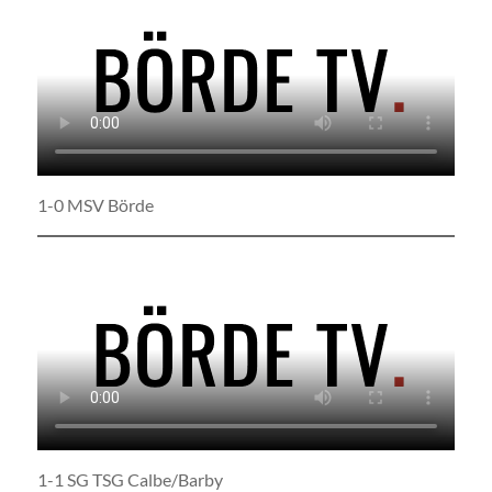
1-0 MSV Börde
1-1 SG TSG Calbe/Barby