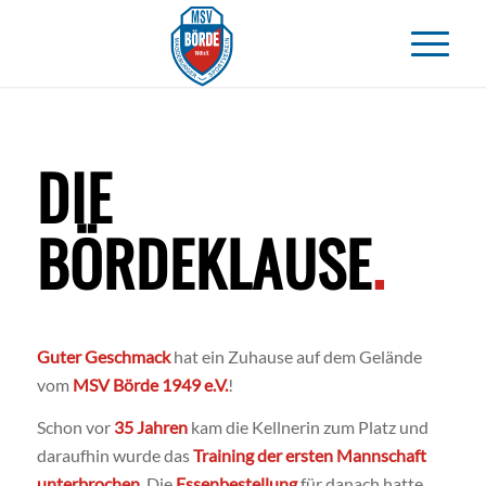
DIE
BÖRDEKLAUSE
.
Guter Geschmack
hat ein Zuhause auf dem Gelände
vom
MSV Börde 1949 e.V.
!
Schon vor
35 Jahren
kam die Kellnerin zum Platz und
daraufhin wurde das
Training der ersten Mannschaft
unterbrochen
. Die
Essenbestellung
für danach hatte