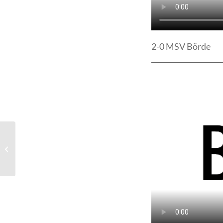
2-0 MSV Börde
Unsere Kleinfeld Herren
mit Kantersieg (7:0)
gegen den BSV79 am
23.03.2024