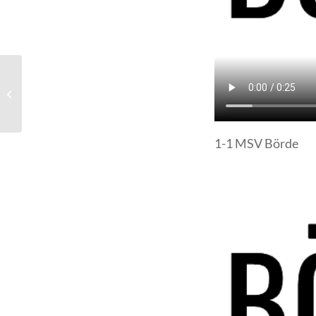
F I N A L E ! ! !
1-1 MSV Börde