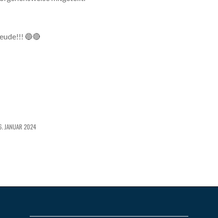
reude!!! 🔵🔴
6. JANUAR 2024