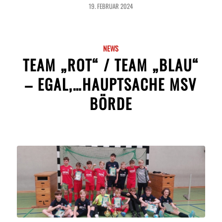
19. FEBRUAR 2024
NEWS
TEAM „ROT“ / TEAM „BLAU“
– EGAL,…HAUPTSACHE MSV
BÖRDE